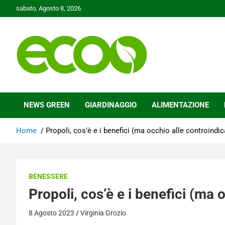
Skip
sabato, Agosto 8, 2026
to
content
Tutelare il nostro Pianeta è la nostra priorità
Ecoo.it
NEWS GREEN
GIARDINAGGIO
ALIMENTAZIONE
Home
Propoli, cos’è e i benefici (ma occhio alle controindic
BENESSERE
Propoli, cos’è e i benefici (ma 
8 Agosto 2023
Virginia Grozio