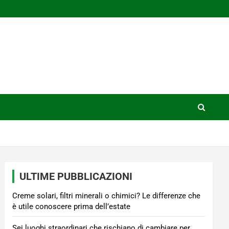
ULTIME PUBBLICAZIONI
Creme solari, filtri minerali o chimici? Le differenze che
è utile conoscere prima dell’estate
Sei luoghi straordinari che rischiano di cambiare per