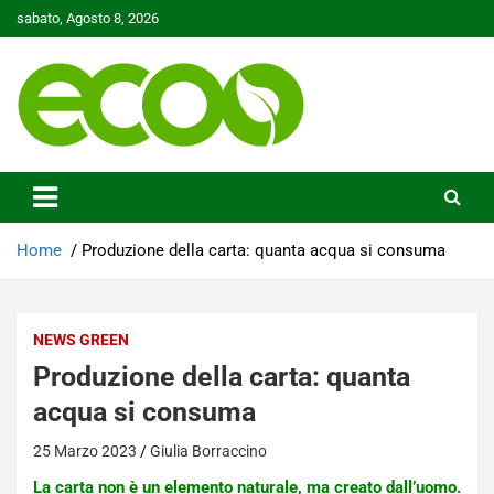
Skip
sabato, Agosto 8, 2026
to
content
Tutelare il nostro Pianeta è la nostra priorità
Ecoo.it
Home
Produzione della carta: quanta acqua si consuma
NEWS GREEN
Produzione della carta: quanta
acqua si consuma
25 Marzo 2023
Giulia Borraccino
La carta non è un elemento naturale, ma creato dall’uomo.