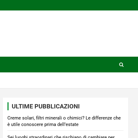
ULTIME PUBBLICAZIONI
Creme solari, filtri minerali o chimici? Le differenze che
è utile conoscere prima dell’estate
Sei luoghi straordinari che rischiano di cambiare per