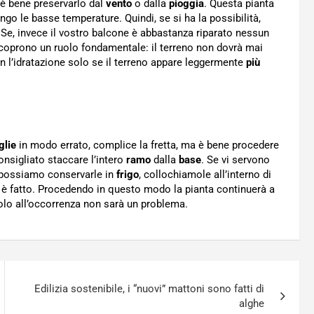
 è bene preservarlo dal
vento
o dalla
pioggia
. Questa pianta
go le basse temperature. Quindi, se si ha la possibilità,
. Se, invece il vostro balcone è abbastanza riparato nessun
ricoprono un ruolo fondamentale: il terreno non dovrà mai
 l’idratazione solo se il terreno appare leggermente
più
glie
in modo errato, complice la fretta, ma è bene procedere
nsigliato staccare l’intero
ramo
dalla
base
. Se vi servono
 possiamo conservarle in
frigo
, collochiamole all’interno di
 è fatto. Procedendo in questo modo la pianta continuerà a
olo all’occorrenza non sarà un problema.
Edilizia sostenibile, i “nuovi” mattoni sono fatti di
alghe