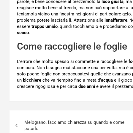
parole, è bene concedere al prezzemolo la
luce giusta
, ma
reagisce molto bene al freddo, ma non può sopportare a lun
teniamola vicino una finestra nei giorni di particolare gelo
problema potete lasciarla lì. Attenzione alle
innaffiature
, 
essere
troppo umido
, quindi tocchiamolo e procediamo con
secco
.
Come raccogliere le foglie
L’errore che molto spesso si commette è raccogliere le
fo
con cura. Non bisogna mai staccarle una per volta, ma è co
solo poche foglie non preoccupatevi quelle che avanzano
un
bicchiere
che va riempito fino a metà d’
acqua
e il gioco
crescere rigogliosa e per circa
due anni
e avere il prezzem
Navigazione
Melograno, facciamo chiarezza su quando e come
articoli
potarlo