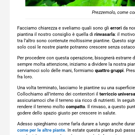
Prezzemolo, come colt
Facciamo chiarezza e sveliamo quali sono gli
errori
da non
piantina il nostro consiglio è quella di
rinvasarla
: il motiv
tra l’altro sono contenute moltissime piantine. Questo si
solo così le nostre piante potranno crescere senza ostacol
Per procedere con questa operazione, bisognerà estrarre d
sempre molta attenzione, iniziamo a dividere la nostra pian
serviamoci solo delle mani, formiamo
quattro gruppi
. Pre
fra loro.
Una volta terminato, lasciamo le piantine su una superficie 
Collochiamo all’interno dei contenitori il
terriccio universa
assicuriamoci che il terreno sia ricco di nutrienti. In segu
rendere il terreno molto
compatto
. Il rinvaso, a questo pun
godere dello spazio giusto per crescere in salute.
Adesso spieghiamo come farla durare a lungo anche duran
come per le altre piante
. In estate questa pianta può pass