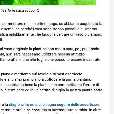
ivarlo in casa (Ecoo.it)
 commettere mai. In primo luogo, se abbiamo acquistato la
o è semplice perché i vasi sono troppo piccoli e all’interno
gnifica indubbiamente che bisogna cercare un vaso più ampio,
i.
al vaso originale la
piantina
con molta cura, poi, prestando
ta, non sarà necessario utilizzare nessun attrezzo,
stiamo attenzione alle foglie che possono essere incastrate
piana e mettiamo sul tavolo altri vasi e terriccio.
le
e andiamo pian piano a collocare la prima piantina,
ito, incastriamo bene la pianta, non commettiamo l’errore di
to, è terminato ed in un battito di ciglia la nostra pianta potrà
te la
stagione invernale, bisogna seguire delle accortezze
are molte ore in
balcone
, ma in inverno tutto cambia. In altre