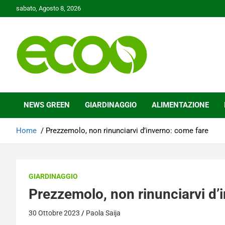
Skip
sabato, Agosto 8, 2026
to
content
Tutelare il nostro Pianeta è la nostra priorità
Ecoo.it
NEWS GREEN
GIARDINAGGIO
ALIMENTAZIONE
Home
Prezzemolo, non rinunciarvi d’inverno: come fare
GIARDINAGGIO
Prezzemolo, non rinunciarvi d’
30 Ottobre 2023
Paola Saija