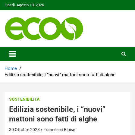
Skip
lunedì, Agosto 10, 2026
to
content
Tutelare il nostro Pianeta è la nostra priorità
Ecoo.it
Home
Edilizia sostenibile, i “nuovi” mattoni sono fatti di alghe
SOSTENIBILITÀ
Edilizia sostenibile, i “nuovi”
mattoni sono fatti di alghe
30 Ottobre 2023
Francesca Bloise