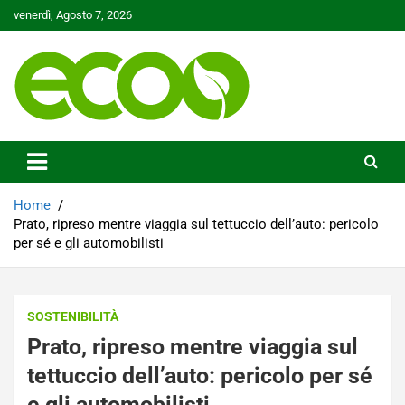
Skip
venerdì, Agosto 7, 2026
to
content
Tutelare il nostro Pianeta è la nostra priorità
Ecoo.it
Home
Prato, ripreso mentre viaggia sul tettuccio dell’auto: pericolo
per sé e gli automobilisti
SOSTENIBILITÀ
Prato, ripreso mentre viaggia sul
tettuccio dell’auto: pericolo per sé
e gli automobilisti