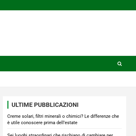
ULTIME PUBBLICAZIONI
Creme solari, filtri minerali o chimici? Le differenze che
è utile conoscere prima dell’estate
Sei luoghi straordinari che rischiano di cambiare per