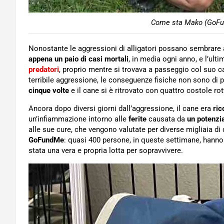
Come sta Mako (GoFu
Nonostante le aggressioni di alligatori possano sembrare all
appena un paio di casi mortali
, in media ogni anno, e l’ul
predatori
, proprio mentre si trovava a passeggio col suo 
terribile aggressione, le conseguenze fisiche non sono di p
cinque volte
e il cane si è ritrovato con quattro costole rot
Ancora dopo diversi giorni dall’aggressione, il cane era
ric
un’infiammazione intorno alle
ferite
causata da
un potenzi
alle sue cure, che vengono valutate per diverse migliaia di d
GoFundMe
: quasi 400 persone, in queste settimane, hann
stata una vera e propria lotta per sopravvivere.