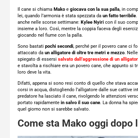
Il cane si chiama
Mako
e
giocava con la sua palla
, in comp
lei, quando l’armonia è stata spezzata da
un fatto terribile
.
anche nelle scorse settimane:
Kylee Nyiri
con il suo com
insieme a loro. Così, mentre la coppia faceva degli eserciz
giocando nel fiume con la palla.
Sono bastati
pochi secondi
, perché per il povero cane ci 
attaccato da
un alligatore di oltre tre metri e mezzo
. Nell
spiegato di essersi
salvato dall’aggressione di un alligato
e stavolta a rischiare era un povero cane, che appunto si 
loro deve la vita.
Difatti, appena si sono resi conto di quello che stava acc
corsi in acqua, distogliendo l’alligatore dalle sue cattive i
predatore ha lasciato il cane, rivolgendo le attenzioni verso
portato rapidamente
in salvo il suo cane
. La donna ha spi
quel giorno non si sarebbe salvato.
Come sta Mako oggi dopo l