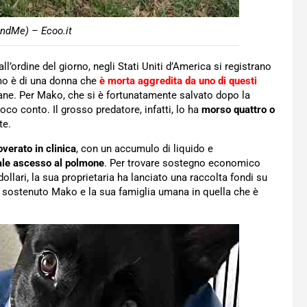
ndMe) – Ecoo.it
’ordine del giorno, negli Stati Uniti d’America si registrano
timo è di una donna che
è morta aggredita da uno di questi
cane. Per Mako, che si è fortunatamente salvato dopo la
oco conto. Il grosso predatore, infatti, lo ha
morso quattro o
te.
overato in clinica
, con un accumulo di liquido e
ale ascesso al polmone
. Per trovare sostegno economico
ollari, la sua proprietaria ha lanciato una raccolta fondi su
o sostenuto Mako e la sua famiglia umana in quella che è