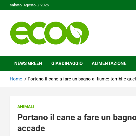
Skip
sabato, Agosto 8, 2026
to
content
Tutelare il nostro Pianeta è la nostra priorità
Ecoo.it
NEWS GREEN
GIARDINAGGIO
ALIMENTAZIONE
Home
Portano il cane a fare un bagno al fiume: terribile que
ANIMALI
Portano il cane a fare un bagno 
accade