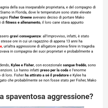
agnia della sua inseparabile proprietaria, e del compagno di
 Siamo in Florida, dove le temperature sono state elevate
pagno
Fisher Greene
avevano deciso di portare Mako
i di
fitness e allenamento
, il loro cane stava appunto
fossero
gravi conseguenze
: all’improvviso, infatti, è stato
e stesse ore in cui un ragazzino di appena 13 anni ha
re
, un’altra aggressione di alligatore poteva finire in tragedia
trovava in compagnia dei suoi proprietari e probabilmente a
adendo,
Kylee e Fisher
, con eccezionale
sangue freddo
, sono
ntenzioni. Lo hanno infatti
preso per la coda
e l’enorme
 di loro. Fisher
ha attirato a sé il predatore
e Kylee ha
egato che probabilmente se non fosse stato per Fisher, Mako
a spaventosa aggressione?