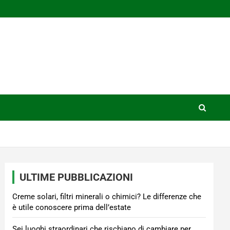
ULTIME PUBBLICAZIONI
Creme solari, filtri minerali o chimici? Le differenze che
è utile conoscere prima dell’estate
Sei luoghi straordinari che rischiano di cambiare per