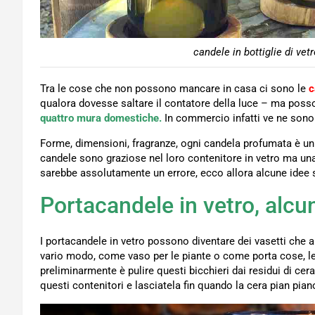
candele in bottiglie di vet
Tra le cose che non possono mancare in casa ci sono le
c
qualora dovesse saltare il contatore della luce – ma posso
quattro mura domestiche.
In commercio infatti ve ne sono 
Forme, dimensioni, fragranze, ogni candela profumata è u
candele sono graziose nel loro contenitore in vetro ma una
sarebbe assolutamente un errore, ecco allora alcune idee s
Portacandele in vetro, alcune
I portacandele in vetro possono diventare dei vasetti che
vario modo, come vaso per le piante o come porta cose, l
preliminarmente è pulire questi bicchieri dai residui di ce
questi contenitori e lasciatela fin quando la cera pian pian