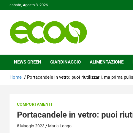
Skip
sabato, Agosto 8, 2026
to
content
Tutelare il nostro Pianeta è la nostra priorità
Ecoo.it
NEWS GREEN
GIARDINAGGIO
ALIMENTAZIONE
Home
Portacandele in vetro: puoi riutilizzarli, ma prima pulis
COMPORTAMENTI
Portacandele in vetro: puoi riuti
8 Maggio 2023
Maria Longo