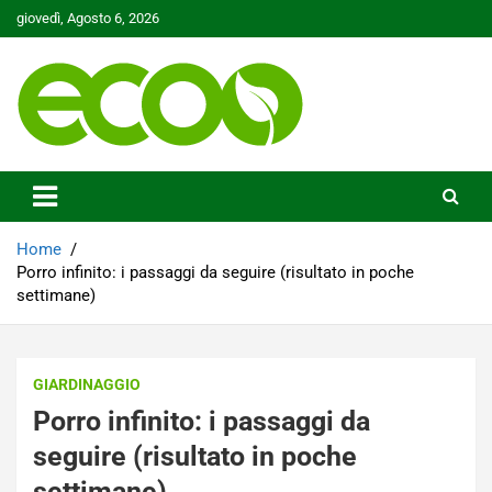
Skip
giovedì, Agosto 6, 2026
to
content
Tutelare il nostro Pianeta è la nostra priorità
Ecoo.it
Home
Porro infinito: i passaggi da seguire (risultato in poche
settimane)
GIARDINAGGIO
Porro infinito: i passaggi da
seguire (risultato in poche
settimane)