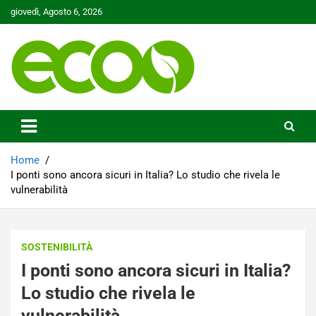
Skip
giovedì, Agosto 6, 2026
to
content
Tutelare il nostro Pianeta è la nostra priorità
Ecoo.it
Home
I ponti sono ancora sicuri in Italia? Lo studio che rivela le
vulnerabilità
SOSTENIBILITÀ
I ponti sono ancora sicuri in Italia?
Lo studio che rivela le
vulnerabilità