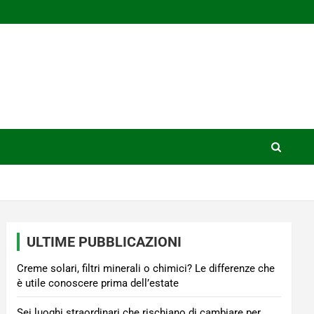
ULTIME PUBBLICAZIONI
Creme solari, filtri minerali o chimici? Le differenze che
è utile conoscere prima dell’estate
Sei luoghi straordinari che rischiano di cambiare per