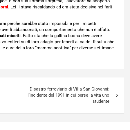
igide. E con sua somma sorpresa, l’allevatore ha scoperto
iorni.
Lei li stava riscaldando ed era stata decisiva nel farli
rni perché sarebbe stato impossibile per i micetti
 averli abbandonati, un comportamento che non è affatto
ati micetti
. Fatto sta che la gallina buona deve avere
 volentieri su di loro adagio per tenerli al caldo. Risulta che
e le cure della loro “mamma adottiva” per diverse settimane
Disastro ferroviario di Villa San Giovanni:
l’incidente del 1991 in cui perse la vita uno
studente