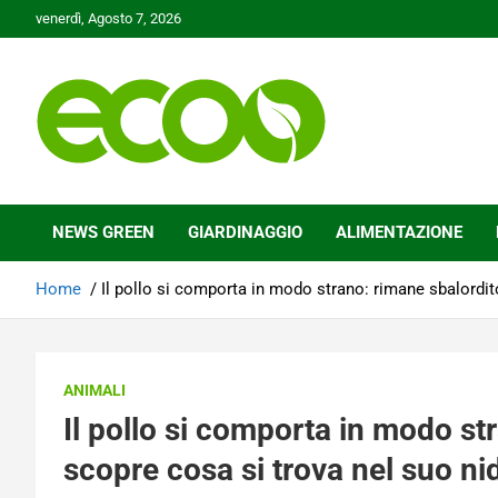
Skip
venerdì, Agosto 7, 2026
to
content
Tutelare il nostro Pianeta è la nostra priorità
Ecoo.it
NEWS GREEN
GIARDINAGGIO
ALIMENTAZIONE
Home
Il pollo si comporta in modo strano: rimane sbalordi
ANIMALI
Il pollo si comporta in modo s
scopre cosa si trova nel suo ni