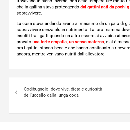
trovavano in pieno inverno, con delle temperature molto r
che la gallina stava proteggendo
dei gattini nati da pochi g
sopravvivere.
La cosa stava andando avanti al massimo da un paio di gio
sopravvivere senza alcun nutrimento. La loro mamma deve
insoliti tra i gatti quando un altro essere si avvicina
ai neon
provato
una forte empatia, un senso materno
, e si è messa
ora i gattini stanno bene e che hanno continuato a ricever
ancora, mentre venivano nutriti dall’allevatore.
Navigazione
Codibugnolo: dove vive, dieta e curiosità
articoli
dell’uccello dalla lunga coda