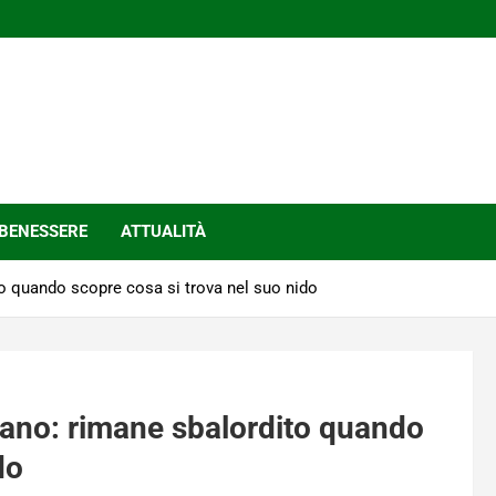
BENESSERE
ATTUALITÀ
to quando scopre cosa si trova nel suo nido
trano: rimane sbalordito quando
do