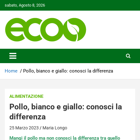
Skip
sabato, Agosto 8, 2026
to
content
Tutelare il nostro Pianeta è la nostra priorità
Ecoo.it
Home
Pollo, bianco e giallo: conosci la differenza
ALIMENTAZIONE
Pollo, bianco e giallo: conosci la
differenza
25 Marzo 2023
Maria Longo
Mangi il pollo ma non conosci la differenza tra quello