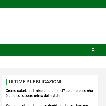
ULTIME PUBBLICAZIONI
Creme solari, filtri minerali o chimici? Le differenze che
è utile conoscere prima dell’estate
Sei luoghi straordinari che rischiano di cambiare per