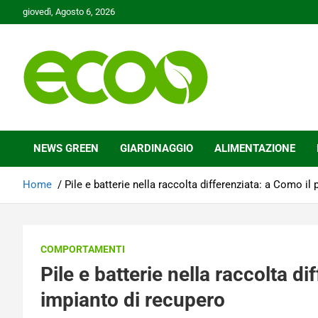
Skip
giovedì, Agosto 6, 2026
to
content
Tutelare il nostro Pianeta è la nostra priorità
Ecoo.it
NEWS GREEN
GIARDINAGGIO
ALIMENTAZIONE
Home
Pile e batterie nella raccolta differenziata: a Como il
COMPORTAMENTI
Pile e batterie nella raccolta d
impianto di recupero