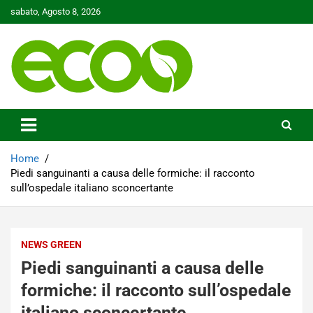
Skip
sabato, Agosto 8, 2026
to
content
Tutelare il nostro Pianeta è la nostra priorità
Ecoo.it
Home
Piedi sanguinanti a causa delle formiche: il racconto
sull’ospedale italiano sconcertante
NEWS GREEN
Piedi sanguinanti a causa delle
formiche: il racconto sull’ospedale
italiano sconcertante