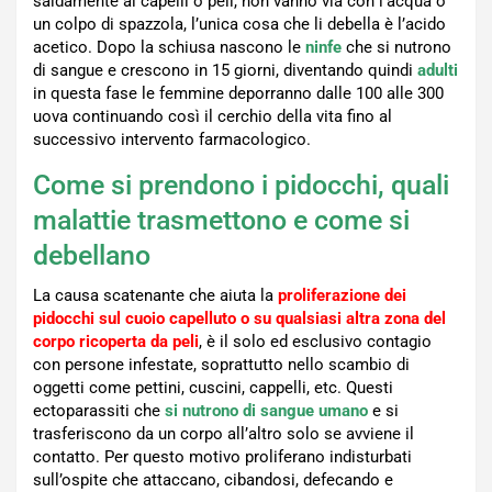
saldamente ai capelli o peli, non vanno via con l’acqua o
un colpo di spazzola, l’unica cosa che li debella è l’acido
acetico. Dopo la schiusa nascono le
ninfe
che si nutrono
di sangue e crescono in 15 giorni, diventando quindi
adulti
in questa fase le femmine deporranno dalle 100 alle 300
uova continuando così il cerchio della vita fino al
successivo intervento farmacologico.
Come si prendono i pidocchi, quali
malattie trasmettono e come si
debellano
La causa scatenante che aiuta la
proliferazione dei
pidocchi sul cuoio capelluto o su qualsiasi altra zona del
corpo ricoperta da peli
, è il solo ed esclusivo contagio
con persone infestate, soprattutto nello scambio di
oggetti come pettini, cuscini, cappelli, etc. Questi
ectoparassiti che
si nutrono di sangue umano
e
si
trasferiscono da un corpo all’altro solo se avviene il
contatto. Per questo motivo proliferano indisturbati
sull’ospite che attaccano, cibandosi, defecando e