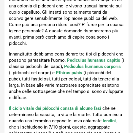
una colonia di pidocchi che le vivono tranquillamente sul
cuoio capelluto. Gli insetti sono talmente tanti da
sconvolgere sensibilmente l’opinione pubblica del web.
Come può una persona ridursi così? E’ forse per la scarsa
igiene personale? A queste domande risponderemo più
avanti, prima però cerchiamo di capire cosa sono i
pidocchi.
Innanzitutto dobbiamo considerare tre tipi di pidocchi che
possono parassitare l’uomo,
Pediculus humanus capitis
(i
classici pidocchi del capo),
Pediculus humanus corporis
(i pidocchi del corpo) e
Pthirus pubis
(i pidocchi del
pube), tutti fastidiosi, tutti pericolosi, tutti da tenere alla
larga. In base alle varie macroaree sopracitate esistono
anche delle sottospecie che nel tempo si sono sviluppate
e diffuse.
Il ciclo vitale dei pidocchi consta di alcune fasi
che ne
determinano la nascita, la vita e la morte. Tutto comincia
quando una femmina depone le uova chiamate
lendini
,
che si schiudono in 7/10 giorni, queste, aggrappate