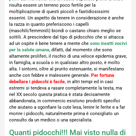
risulta essere un terreno poco fertile per la
moltiplicazione di questi piccoli e fastidiosissimi
esserini. Un aspetto da tenere in considerazione è anche
la razza in quanto preferiscono i capelli
(maschili/femminili) biondi o castano chiaro meglio se
sottili. A prescindere dal tipo di pidocchio che si attacca
ad un ospite è bene tenere a mente che
sono insetti nocivi
per la salute umana
, difatti, dal momento che sono
altamente proliferi, il rischio di una veloce epidemia grave,
in famiglia, a scuola o in qualsiasi altro posto, è molto
alta. I sintomi, oltre al prurito estenuante, si manifestano
anche con febbre e malessere generale.
Per fortuna
debellare i pidocchi è facile,
in altri tempi ed in casi
estremi si tendeva a rasare completamente la testa, ma
nel XX secolo questa pratica è stata decisamente
abbandonata, in commercio esistono prodotti specifici
che aiutano a sgonfiare la cute lesa, lenire le ferite e a far
morire i pidocchi, naturalmente prima è consigliato un
consulto da un medico o una specialista.
Quanti pidocchi!!! Mai visto nulla di