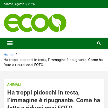
Skip
sabato, Agosto 8, 2026
to
content
Tutelare il nostro Pianeta è la nostra priorità
Ecoo.it
Home
Ha troppi pidocchi in testa, l’immagine è ripugnante. Come ha
fatto a ridursi cosi FOTO
ANIMALI
Ha troppi pidocchi in testa,
l’immagine è ripugnante. Come ha
fatto a ridursi cosi FOTO