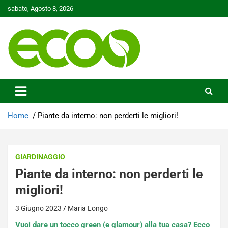
Skip
sabato, Agosto 8, 2026
to
content
Tutelare il nostro Pianeta è la nostra priorità
Ecoo.it
Home
Piante da interno: non perderti le migliori!
GIARDINAGGIO
Piante da interno: non perderti le
migliori!
3 Giugno 2023
Maria Longo
Vuoi dare un tocco green (e glamour) alla tua casa? Ecco