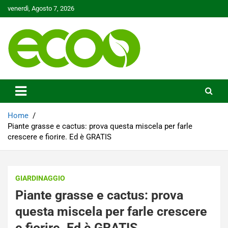
Skip
venerdì, Agosto 7, 2026
to
content
Tutelare il nostro Pianeta è la nostra priorità
Ecoo.it
Home
Piante grasse e cactus: prova questa miscela per farle
crescere e fiorire. Ed è GRATIS
GIARDINAGGIO
Piante grasse e cactus: prova
questa miscela per farle crescere
e fiorire. Ed è GRATIS