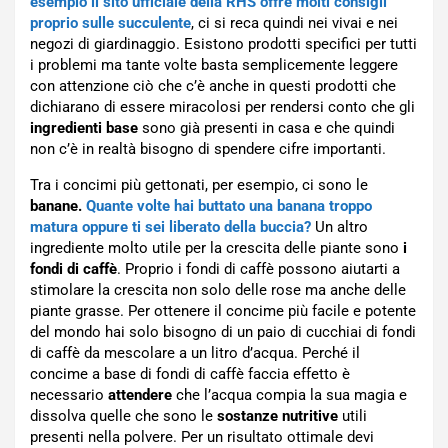
esempio il sito ufficiale della RHS offre molti consigli
proprio sulle succulente
, ci si reca quindi nei vivai e nei
negozi di giardinaggio. Esistono prodotti specifici per tutti
i problemi ma tante volte basta semplicemente leggere
con attenzione ciò che c’è anche in questi prodotti che
dichiarano di essere miracolosi per rendersi conto che gli
ingredienti base
sono già presenti in casa e che quindi
non c’è in realtà bisogno di spendere cifre importanti.
Tra i concimi più gettonati, per esempio, ci sono le
banane.
Quante volte hai buttato una banana troppo
matura oppure ti sei liberato della buccia?
Un altro
ingrediente molto utile per la crescita delle piante sono
i
fondi di caffè
. Proprio i fondi di caffè possono aiutarti a
stimolare la crescita non solo delle rose ma anche delle
piante grasse. Per ottenere il concime più facile e potente
del mondo hai solo bisogno di un paio di cucchiai di fondi
di caffè da mescolare a un litro d’acqua. Perché il
concime a base di fondi di caffè faccia effetto è
necessario
attendere
che l’acqua compia la sua magia e
dissolva quelle che sono le
sostanze nutritive
utili
presenti nella polvere. Per un risultato ottimale devi