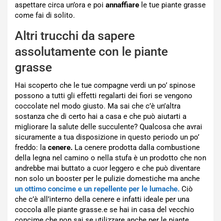
aspettare circa un’ora e poi
annaffiare
le tue piante grasse
come fai di solito.
Altri trucchi da sapere
assolutamente con le piante
grasse
Hai scoperto che le tue compagne verdi un po’ spinose
possono a tutti gli effetti regalarti dei fiori se vengono
coccolate nel modo giusto. Ma sai che c’è un’altra
sostanza che di certo hai a casa e che può aiutarti a
migliorare la salute delle succulente? Qualcosa che avrai
sicuramente a tua disposizione in questo periodo un po’
freddo: la
cenere.
La cenere prodotta dalla combustione
della legna nel camino o nella stufa è un prodotto che non
andrebbe mai buttato a cuor leggero e che può diventare
non solo un booster per le pulizie domestiche ma anche
un ottimo concime e un repellente per le lumache.
Ciò
che c’è all’interno della cenere e infatti ideale per una
coccola alle piante grasse.e se hai in casa del vecchio
concime che non sai se utilizzare anche per le piante