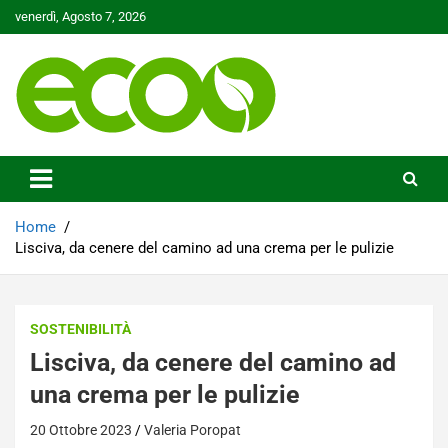
Skip
venerdì, Agosto 7, 2026
to
content
Tutelare il nostro Pianeta è la nostra priorità
Ecoo.it
Home
Lisciva, da cenere del camino ad una crema per le pulizie
SOSTENIBILITÀ
Lisciva, da cenere del camino ad
una crema per le pulizie
20 Ottobre 2023
Valeria Poropat