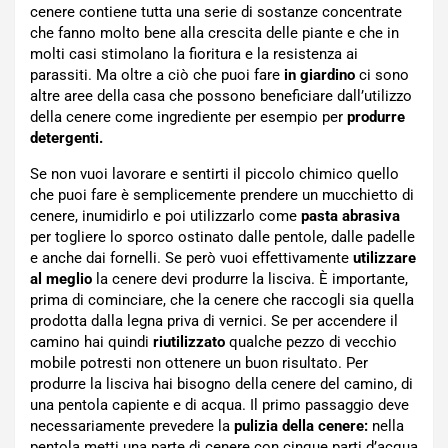
cenere contiene tutta una serie di sostanze concentrate
che fanno molto bene alla crescita delle piante e che in
molti casi stimolano la fioritura e la resistenza ai
parassiti. Ma oltre a ciò che puoi fare
in giardino
ci sono
altre aree della casa che possono beneficiare dall’utilizzo
della cenere come ingrediente per esempio per
produrre
detergenti.
Se non vuoi lavorare e sentirti il piccolo chimico quello
che puoi fare è semplicemente prendere un mucchietto di
cenere, inumidirlo e poi utilizzarlo come
pasta abrasiva
per togliere lo sporco ostinato dalle pentole, dalle padelle
e anche dai fornelli. Se però vuoi effettivamente
utilizzare
al meglio
la cenere devi produrre la lisciva. È importante,
prima di cominciare, che la cenere che raccogli sia quella
prodotta dalla legna priva di vernici. Se per accendere il
camino hai quindi
riutilizzato
qualche pezzo di vecchio
mobile potresti non ottenere un buon risultato. Per
produrre la lisciva hai bisogno della cenere del camino, di
una pentola capiente e di acqua. Il primo passaggio deve
necessariamente prevedere la
pulizia della cenere:
nella
pentola metti una parte di cenere con cinque parti d’acqua