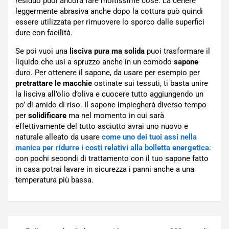
residuo puoi ancora fare moltissime cose. La cenere
leggermente abrasiva anche dopo la cottura può quindi
essere utilizzata per rimuovere lo sporco dalle superfici
dure con facilità.
Se poi vuoi una
lisciva pura ma solida
puoi trasformare il
liquido che usi a spruzzo anche in un comodo
sapone
duro. Per ottenere il sapone, da usare per esempio per
pretrattare le macchie
ostinate sui tessuti, ti basta unire
la lisciva all’olio d’oliva e cuocere tutto aggiungendo un
po’ di amido di riso. Il sapone impiegherà diverso tempo
per
solidificare
ma nel momento in cui sarà
effettivamente del tutto asciutto avrai uno nuovo e
naturale alleato da usare
come uno dei tuoi assi nella
manica per ridurre i costi relativi alla bolletta energetica
:
con pochi secondi di trattamento con il tuo sapone fatto
in casa potrai lavare in sicurezza i panni anche a una
temperatura più bassa.
Navigazione