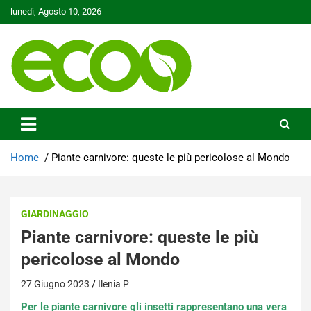
Skip
lunedì, Agosto 10, 2026
to
content
Tutelare il nostro Pianeta è la nostra priorità
Ecoo.it
Home
Piante carnivore: queste le più pericolose al Mondo
GIARDINAGGIO
Piante carnivore: queste le più
pericolose al Mondo
27 Giugno 2023
Ilenia P
Per le piante carnivore gli insetti rappresentano una vera