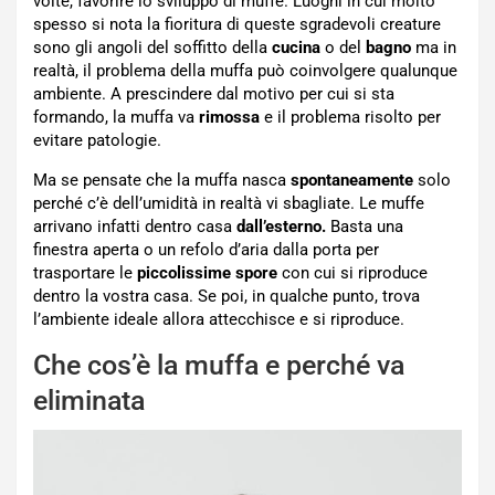
volte, favorire lo sviluppo di muffe. Luoghi in cui molto
spesso si nota la fioritura di queste sgradevoli creature
sono gli angoli del soffitto della
cucina
o del
bagno
ma in
realtà, il problema della muffa può coinvolgere qualunque
ambiente. A prescindere dal motivo per cui si sta
formando, la muffa va
rimossa
e il problema risolto per
evitare patologie.
Ma se pensate che la muffa nasca
spontaneamente
solo
perché c’è dell’umidità in realtà vi sbagliate. Le muffe
arrivano infatti dentro casa
dall’esterno.
Basta una
finestra aperta o un refolo d’aria dalla porta per
trasportare le
piccolissime spore
con cui si riproduce
dentro la vostra casa. Se poi, in qualche punto, trova
l’ambiente ideale allora attecchisce e si riproduce.
Che cos’è la muffa e perché va
eliminata