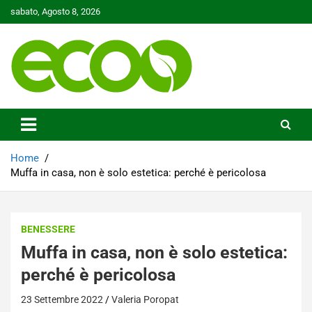
Skip
sabato, Agosto 8, 2026
to
content
Tutelare il nostro Pianeta è la nostra priorità
Ecoo.it
Home
Muffa in casa, non è solo estetica: perché è pericolosa
BENESSERE
Muffa in casa, non è solo estetica:
perché è pericolosa
23 Settembre 2022
Valeria Poropat