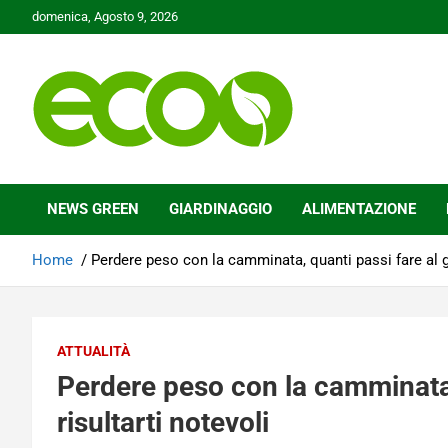
Skip
domenica, Agosto 9, 2026
to
content
Tutelare il nostro Pianeta è la nostra priorità
Ecoo.it
NEWS GREEN
GIARDINAGGIO
ALIMENTAZIONE
Home
Perdere peso con la camminata, quanti passi fare al gi
ATTUALITÀ
Perdere peso con la camminata,
risultarti notevoli