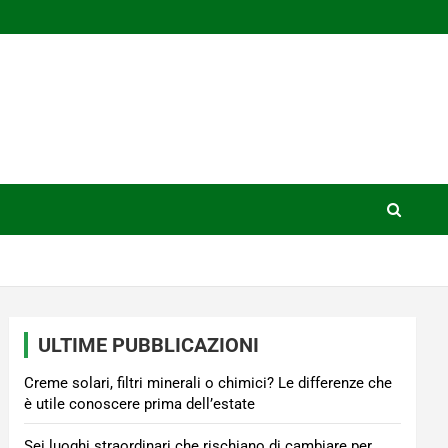
ULTIME PUBBLICAZIONI
Creme solari, filtri minerali o chimici? Le differenze che
è utile conoscere prima dell’estate
Sei luoghi straordinari che rischiano di cambiare per