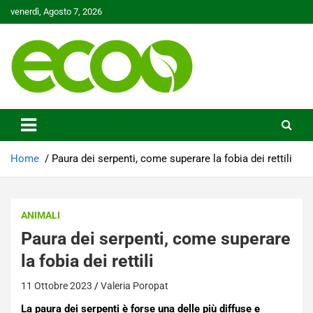
Skip
venerdì, Agosto 7, 2026
to
content
Tutelare il nostro Pianeta è la nostra priorità
Ecoo.it
Home
Paura dei serpenti, come superare la fobia dei rettili
ANIMALI
Paura dei serpenti, come superare
la fobia dei rettili
11 Ottobre 2023
Valeria Poropat
La paura dei serpenti è forse una delle più diffuse e