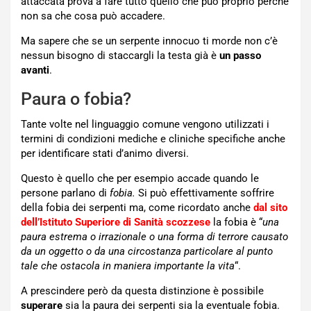
attaccata prova a fare tutto quello che può proprio perché
non sa che cosa può accadere.
Ma sapere che se un serpente innocuo ti morde non c’è
nessun bisogno di staccargli la testa già è
un passo
avanti
.
Paura o fobia?
Tante volte nel linguaggio comune vengono utilizzati i
termini di condizioni mediche e cliniche specifiche anche
per identificare stati d’animo diversi.
Questo è quello che per esempio accade quando le
persone parlano di
fobia.
Si può effettivamente soffrire
della fobia dei serpenti ma, come ricordato anche
dal sito
dell’Istituto Superiore di Sanità scozzese
la fobia è “
una
paura estrema o irrazionale o una forma di terrore causato
da un oggetto o da una circostanza particolare al punto
tale che ostacola in maniera importante la vita
“.
A prescindere però da questa distinzione è possibile
superare
sia la paura dei serpenti sia la eventuale fobia.