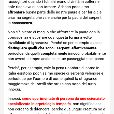
raccoglitori quando i fulmini erano divinità in collera e il
sole rischiava di non tornare. Adesso possiamo
affrontare
buona parte delle nostre paure e per farlo c’è
un’arma segreta che vale anche per la paura dei serpenti:
la
conoscenza.
Non c’è niente di meglio che affrontare la paura con la
conoscenza e superare così
questa forma a volte
invalidante di ignoranza
. Perché se per esempio sapessi
distinguere quelli che sono i serpenti effettivamente
pericolosi da quelli completamente innocui
probabilmente
non avresti sempre ansia nelle tue passeggiate nel parco.
Perché, per esempio, vale la pena ricordare di come in
Italia esistono pochissime specie di serpenti velenose e
pericolose per l’uomo e di come quindi la stragrande
maggioranza dei
rettili
che strisciano sono del tutto
innocui.
Innocui,
come sperimentato di persona da uno scienziato
specializzato in erpetologia tempo fa,
non significa che
non cercano di difendersi perché qualunque creatura se è