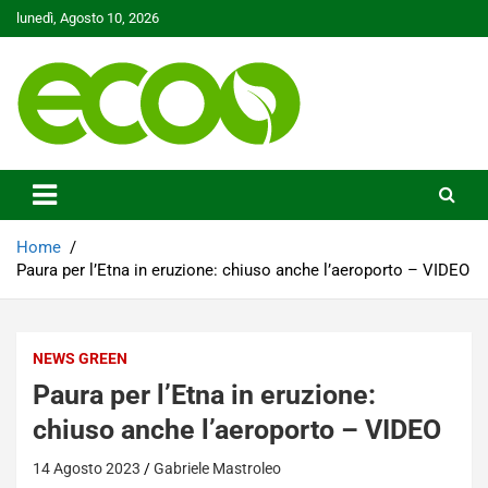
Skip
lunedì, Agosto 10, 2026
to
content
Tutelare il nostro Pianeta è la nostra priorità
Ecoo.it
Home
Paura per l’Etna in eruzione: chiuso anche l’aeroporto – VIDEO
NEWS GREEN
Paura per l’Etna in eruzione:
chiuso anche l’aeroporto – VIDEO
14 Agosto 2023
Gabriele Mastroleo