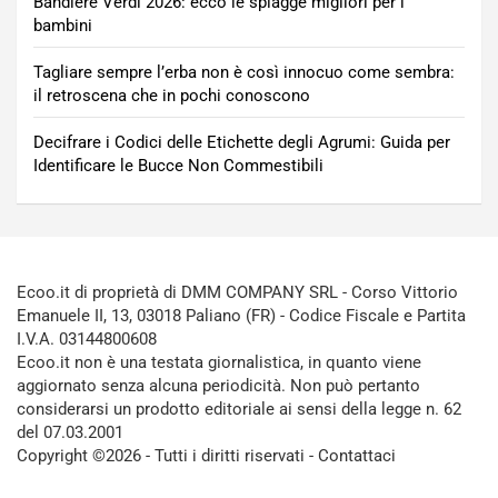
Bandiere Verdi 2026: ecco le spiagge migliori per i
bambini
Tagliare sempre l’erba non è così innocuo come sembra:
il retroscena che in pochi conoscono
Decifrare i Codici delle Etichette degli Agrumi: Guida per
Identificare le Bucce Non Commestibili
Ecoo.it di proprietà di DMM COMPANY SRL - Corso Vittorio
Emanuele II, 13, 03018 Paliano (FR) - Codice Fiscale e Partita
I.V.A. 03144800608
Ecoo.it non è una testata giornalistica, in quanto viene
aggiornato senza alcuna periodicità. Non può pertanto
considerarsi un prodotto editoriale ai sensi della legge n. 62
del 07.03.2001
Copyright ©2026 - Tutti i diritti riservati -
Contattaci