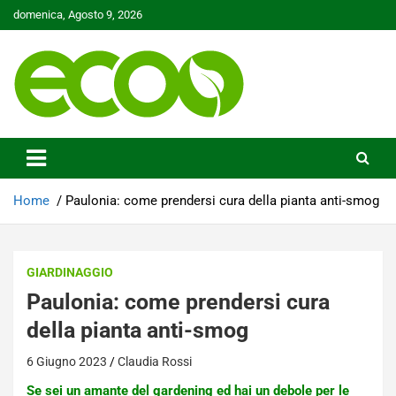
Skip
domenica, Agosto 9, 2026
to
content
Tutelare il nostro Pianeta è la nostra priorità
Ecoo.it
Home
Paulonia: come prendersi cura della pianta anti-smog
GIARDINAGGIO
Paulonia: come prendersi cura
della pianta anti-smog
6 Giugno 2023
Claudia Rossi
Se sei un amante del gardening ed hai un debole per le