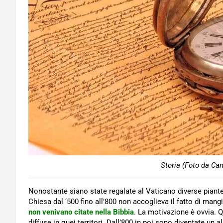
Storia (Foto da Can
Nonostante siano state regalate al Vaticano diverse piante d
Chiesa dal ‘500 fino all’800 non accoglieva il fatto di mang
non venivano citate nella Bibbia
. La motivazione è ovvia. Q
diffuse in quei territori. Dall’800 in poi sono diventate un