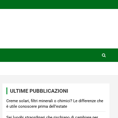
ULTIME PUBBLICAZIONI
Creme solari, filtri minerali o chimici? Le differenze che
è utile conoscere prima dell’estate
Sei luoghi straordinari che rischiano di cambiare per