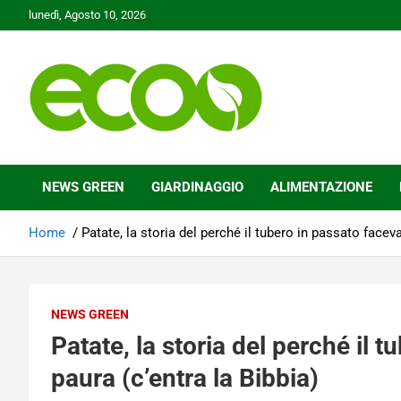
Skip
lunedì, Agosto 10, 2026
to
content
Tutelare il nostro Pianeta è la nostra priorità
Ecoo.it
NEWS GREEN
GIARDINAGGIO
ALIMENTAZIONE
Home
Patate, la storia del perché il tubero in passato faceva
NEWS GREEN
Patate, la storia del perché il 
paura (c’entra la Bibbia)