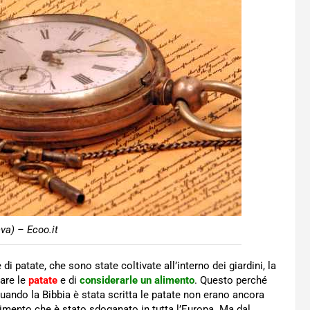
va) – Ecoo.it
i patate, che sono state coltivate all’interno dei giardini, la
iare le
patate
e di
considerarle un alimento
. Questo perché
uando la Bibbia è stata scritta le patate non erano ancora
 alimento che è stato sdoganato in tutta l’Europa. Ma dal