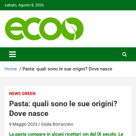
Skip
sabato, Agosto 8, 2026
to
content
Tutelare il nostro Pianeta è la nostra priorità
Ecoo.it
Home
Pasta: quali sono le sue origini? Dove nasce
NEWS GREEN
Pasta: quali sono le sue origini?
Dove nasce
9 Maggio 2023
Giulia Borraccino
La pasta compare in alcuni ricettari sin dal IX secolo. Le