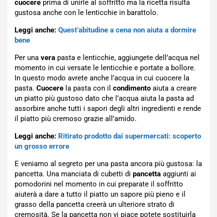
cuocere
prima di unirle al soffritto ma la ricetta risulta
gustosa anche con le lenticchie in barattolo.
Leggi anche:
Quest’abitudine a cena non aiuta a dormire
bene
Per una
vera
pasta e lenticchie, aggiungete dell’acqua nel
momento in cui versate le lenticchie e portate a bollore.
In questo modo avrete anche l’acqua in cui cuocere la
pasta.
Cuocere
la pasta con il
condimento
aiuta a creare
un piatto più gustoso dato che l’acqua aiuta la pasta ad
assorbire anche tutti i sapori degli altri ingredienti e rende
il piatto più cremoso grazie all’amido.
Leggi anche:
Ritirato prodotto dai supermercati: scoperto
un grosso errore
E veniamo al segreto per una pasta ancora più gustosa: la
pancetta. Una manciata di cubetti di
pancetta
aggiunti ai
pomodorini nel momento in cui preparate il soffritto
aiuterà a dare a tutto il piatto un sapore più pieno e il
grasso della pancetta creerà un ulteriore strato di
cremosità. Se la pancetta non vi piace potete sostituirla