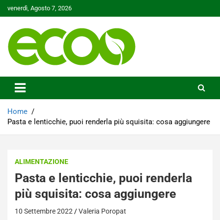
Skip
venerdì, Agosto 7, 2026
to
content
Tutelare il nostro Pianeta è la nostra priorità
Ecoo.it
Home
Pasta e lenticchie, puoi renderla più squisita: cosa aggiungere
ALIMENTAZIONE
Pasta e lenticchie, puoi renderla
più squisita: cosa aggiungere
10 Settembre 2022
Valeria Poropat