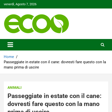
Skip
venerdì, Agosto 7, 2026
to
content
Tutelare il nostro Pianeta è la nostra priorità
Ecoo.it
Home
Passeggiate in estate con il cane: dovresti fare questo con la
mano prima di uscire
ANIMALI
Passeggiate in estate con il cane:
dovresti fare questo con la mano
prima di uscire