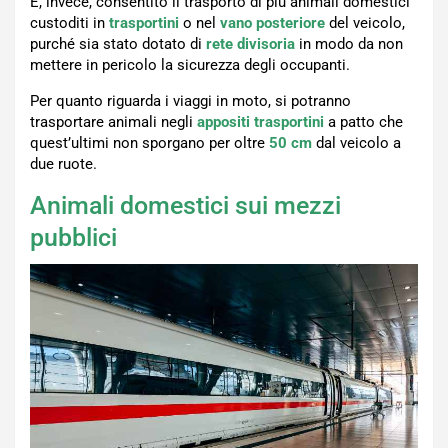
È, invece, consentito il trasporto di più animali domestici
custoditi in
trasportini
o nel
vano posteriore
del veicolo,
purché sia stato dotato di
rete divisoria
in modo da non
mettere in pericolo la sicurezza degli occupanti.
Per quanto riguarda i viaggi in moto, si potranno
trasportare animali negli
appositi trasportini
a patto che
quest’ultimi non sporgano per oltre
50 cm
dal veicolo a
due ruote.
Animali domestici sui mezzi
pubblici