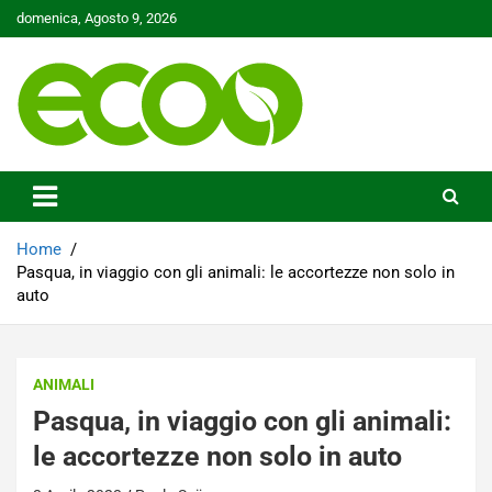
Skip
domenica, Agosto 9, 2026
to
content
Tutelare il nostro Pianeta è la nostra priorità
Ecoo.it
Home
Pasqua, in viaggio con gli animali: le accortezze non solo in
auto
ANIMALI
Pasqua, in viaggio con gli animali:
le accortezze non solo in auto