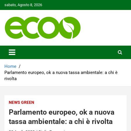
Skip
sabato, Agosto 8, 2026
to
content
Tutelare il nostro Pianeta è la nostra priorità
Ecoo.it
Home
Parlamento europeo, ok a nuova tassa ambientale: a chi è
rivolta
NEWS GREEN
Parlamento europeo, ok a nuova
tassa ambientale: a chi è rivolta