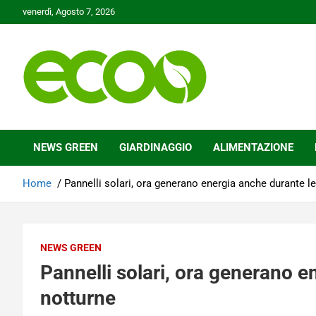
Skip
venerdì, Agosto 7, 2026
to
content
Tutelare il nostro Pianeta è la nostra priorità
Ecoo.it
NEWS GREEN
GIARDINAGGIO
ALIMENTAZIONE
Home
Pannelli solari, ora generano energia anche durante l
NEWS GREEN
Pannelli solari, ora generano e
notturne