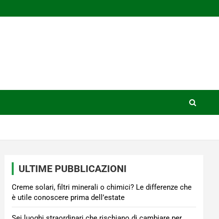
ULTIME PUBBLICAZIONI
Creme solari, filtri minerali o chimici? Le differenze che
è utile conoscere prima dell’estate
Sei luoghi straordinari che rischiano di cambiare per