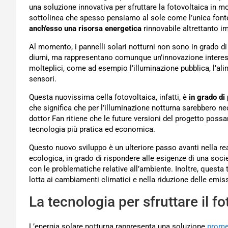
una soluzione innovativa per sfruttare la fotovoltaica in mo
sottolinea che spesso pensiamo al sole come l’unica fonte
anch’esso una risorsa energetica
rinnovabile altrettanto i
Al momento, i pannelli solari notturni non sono in grado di 
diurni, ma rappresentano comunque un’innovazione interes
molteplici, come ad esempio l’illuminazione pubblica, l’alime
sensori.
Questa nuovissima cella fotovoltaica, infatti, è
in grado di
che significa che per l’illuminazione notturna sarebbero nece
dottor Fan ritiene che le future versioni del progetto pos
tecnologia più pratica ed economica.
Questo nuovo sviluppo è un ulteriore passo avanti nella rea
ecologica, in grado di rispondere alle esigenze di una soci
con le problematiche relative all’ambiente. Inoltre, quest
lotta ai cambiamenti climatici e nella riduzione delle emiss
La tecnologia per sfruttare il f
L’energia solare notturna rappresenta una soluzione
promet