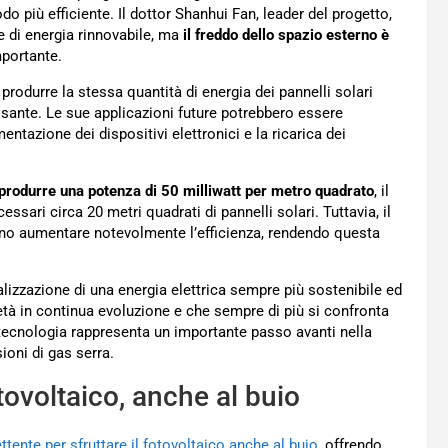
do più efficiente. Il dottor Shanhui Fan, leader del progetto,
 di energia rinnovabile, ma
il freddo dello spazio esterno è
mportante.
produrre la stessa quantità di energia dei pannelli solari
sante. Le sue applicazioni future potrebbero essere
ntazione dei dispositivi elettronici e la ricarica dei
 produrre una potenza di 50 milliwatt per metro quadrato
, il
ssari circa 20 metri quadrati di pannelli solari. Tuttavia, il
sano aumentare notevolmente l’efficienza, rendendo questa
lizzazione di una energia elettrica sempre più sostenibile ed
età in continua evoluzione e che sempre di più si confronta
a tecnologia rappresenta un importante passo avanti nella
ioni di gas serra.
otovoltaico, anche al buio
tente per sfruttare il fotovoltaico anche al buio,
offrendo