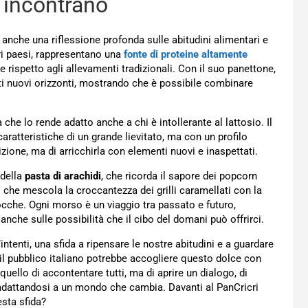
i incontrano
a anche una riflessione profonda sulle abitudini alimentari e
tri paesi, rappresentano una
fonte di proteine altamente
 rispetto agli allevamenti tradizionali. Con il suo panettone,
sti nuovi orizzonti, mostrando che è possibile combinare
a che lo rende adatto anche a chi è intollerante al lattosio. Il
caratteristiche di un grande lievitato, ma con un profilo
dizione, ma di arricchirla con elementi nuovi e inaspettati.
 della
pasta di arachidi
, che ricorda il sapore dei popcorn
i che mescola la croccantezza dei grilli caramellati con la
ocche. Ogni morso è un viaggio tra passato e futuro,
anche sulle possibilità che il cibo del domani può offrirci.
intenti, una sfida a ripensare le nostre abitudini e a guardare
 il pubblico italiano potrebbe accogliere questo dolce con
uello di accontentare tutti, ma di aprire un dialogo, di
 adattandosi a un mondo che cambia. Davanti al PanCricri
sta sfida?