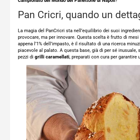
Campionato del Mondo del Panettone di Napoli
?
Pan Cricri, quando un detta
La magia del PanCricri sta nell’equilibrio dei suoi ingredien
provocare, ma per innovare. Questa scelta è frutto di mesi di 
appena l’1% dell’impasto, è il risultato di una ricerca min
piacevole al palato. A questa base, già di per sé inusuale,
pezzi di
grilli caramellati
, preparati con cura per garantir