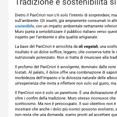
Tradizione e sostenibilità s
Dietro il PanCricri non c’è solo l’intento di sorprendere, m
sull’ambiente. Gli insetti, già ampiamente consumati in al
sostenibile
, con un impatto ambientale nettamente inferiore
Muro punta a sensibilizzare il pubblico italiano verso que
rispetto per l’ambiente e alta qualità artigianale.
La base del PanCricri è arricchita da
oli vegetali
, una scelt
risultato è un dolce soffice, leggero, che conserva tutte le 
nutrizionale potenziato. Non si tratta di rinunciare alla tra
Il profumo del PanCricri è avvolgente, dominato dalle note
tostati. Al palato, il dolce offre una combinazione di sapor
morbidezza dell’impasto e la dolcezza naturale delle albic
un’esperienza che invita a riflettere non solo sul gusto, ma 
Il PanCricri non è solo un panettone. È una dichiarazione d’
oltre i confini della tradizione. Muro stesso riconosce che
scetticismo. Ma non è preoccupato. Il suo obiettivo non è q
mostrare che anche i dolci più iconici possono evolversi,
non resta che una domanda: siamo pronti ad accettare que