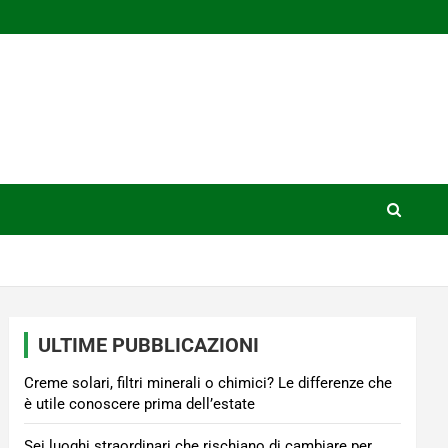
ULTIME PUBBLICAZIONI
Creme solari, filtri minerali o chimici? Le differenze che
è utile conoscere prima dell’estate
Sei luoghi straordinari che rischiano di cambiare per