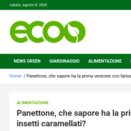
Skip
sabato, Agosto 8, 2026
to
content
Tutelare il nostro Pianeta è la nostra priorità
Ecoo.it
NEWS GREEN
GIARDINAGGIO
ALIMENTAZIONE
Home
Panettone, che sapore ha la prima versione con farina d
ALIMENTAZIONE
Panettone, che sapore ha la prim
insetti caramellati?