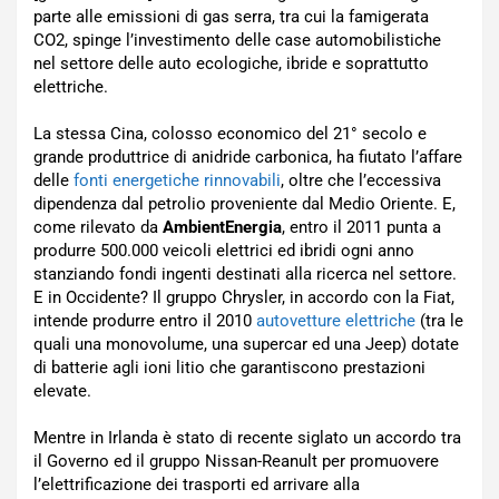
parte alle emissioni di gas serra, tra cui la famigerata
CO2, spinge l’investimento delle case automobilistiche
nel settore delle auto ecologiche, ibride e soprattutto
elettriche.
La stessa Cina, colosso economico del 21° secolo e
grande produttrice di anidride carbonica, ha fiutato l’affare
delle
fonti energetiche rinnovabili
, oltre che l’eccessiva
dipendenza dal petrolio proveniente dal Medio Oriente. E,
come rilevato da
AmbientEnergia
, entro il 2011 punta a
produrre 500.000 veicoli elettrici ed ibridi ogni anno
stanziando fondi ingenti destinati alla ricerca nel settore.
E in Occidente? Il gruppo Chrysler, in accordo con la Fiat,
intende produrre entro il 2010
autovetture elettriche
(tra le
quali una monovolume, una supercar ed una Jeep) dotate
di batterie agli ioni litio che garantiscono prestazioni
elevate.
Mentre in Irlanda è stato di recente siglato un accordo tra
il Governo ed il gruppo Nissan-Reanult per promuovere
l’elettrificazione dei trasporti ed arrivare alla