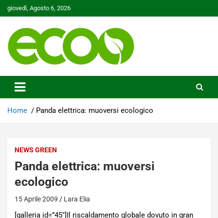
Skip
giovedì, Agosto 6, 2026
to
content
Tutelare il nostro Pianeta è la nostra priorità
Ecoo.it
Home
Panda elettrica: muoversi ecologico
NEWS GREEN
Panda elettrica: muoversi
ecologico
15 Aprile 2009
Lara Elia
[galleria id=”45″]Il riscaldamento globale dovuto in gran