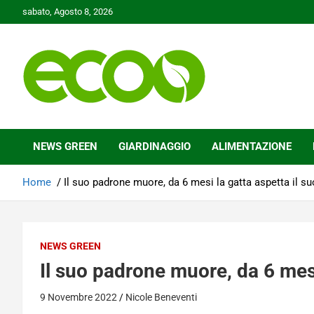
Skip
sabato, Agosto 8, 2026
to
content
Tutelare il nostro Pianeta è la nostra priorità
Ecoo.it
NEWS GREEN
GIARDINAGGIO
ALIMENTAZIONE
Home
Il suo padrone muore, da 6 mesi la gatta aspetta il su
NEWS GREEN
Il suo padrone muore, da 6 mesi 
9 Novembre 2022
Nicole Beneventi