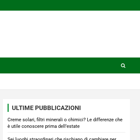
ULTIME PUBBLICAZIONI
Creme solari, filtri minerali o chimici? Le differenze che
è utile conoscere prima dell’estate
Sei luoghi straordinari che rischiano di cambiare per