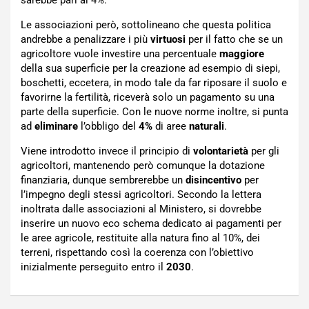
sarebbe pari al 4%.
Le associazioni però, sottolineano che questa politica
andrebbe a penalizzare i più
virtuosi
per il fatto che se un
agricoltore vuole investire una percentuale
maggiore
della sua superficie per la creazione ad esempio di siepi,
boschetti, eccetera, in modo tale da far riposare il suolo e
favorirne la fertilità, riceverà solo un pagamento su una
parte della superficie. Con le nuove norme inoltre, si punta
ad
eliminare
l’obbligo del
4%
di aree
naturali
.
Viene introdotto invece il principio di
volontarietà
per gli
agricoltori, mantenendo però comunque la dotazione
finanziaria, dunque sembrerebbe un
disincentivo
per
l’impegno degli stessi agricoltori. Secondo la lettera
inoltrata dalle associazioni al Ministero, si dovrebbe
inserire un nuovo eco schema dedicato ai pagamenti per
le aree agricole, restituite alla natura fino al 10%, dei
terreni, rispettando così la coerenza con l’obiettivo
inizialmente perseguito entro il
2030
.