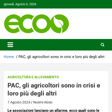
Skip
giovedì, Agosto 6, 2026
to
content
Tutelare il nostro Pianeta è la nostra priorità
Ecoo.it
Home
PAC, gli agricoltori sono in crisi e loro più degli altri
AGRICOLTURA E ALLEVAMENTO
PAC, gli agricoltori sono in crisi e
loro più degli altri
7 Agosto 2024
Noemi Aloisi
Le associazioni lanciano un allarme, ecco quali sono le