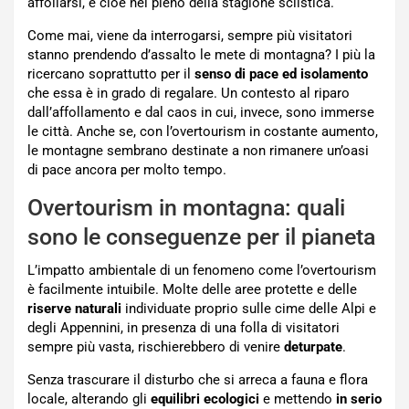
affollarsi, e cioè nel pieno della stagione sciistica.
Come mai, viene da interrogarsi, sempre più visitatori
stanno prendendo d’assalto le mete di montagna? I più la
ricercano soprattutto per il
senso di pace ed isolamento
che essa è in grado di regalare. Un contesto al riparo
dall’affollamento e dal caos in cui, invece, sono immerse
le città. Anche se, con l’overtourism in costante aumento,
le montagne sembrano destinate a non rimanere un’oasi
di pace ancora per molto tempo.
Overtourism in montagna: quali
sono le conseguenze per il pianeta
L’impatto ambientale di un fenomeno come l’overtourism
è facilmente intuibile. Molte delle aree protette e delle
riserve naturali
individuate proprio sulle cime delle Alpi e
degli Appennini, in presenza di una folla di visitatori
sempre più vasta, rischierebbero di venire
deturpate
.
Senza trascurare il disturbo che si arreca a fauna e flora
locale, alterando gli
equilibri ecologici
e mettendo
in serio