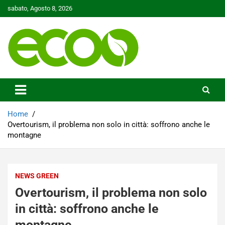
Skip
sabato, Agosto 8, 2026
to
content
Tutelare il nostro Pianeta è la nostra priorità
Ecoo.it
Home
Overtourism, il problema non solo in città: soffrono anche le
montagne
NEWS GREEN
Overtourism, il problema non solo
in città: soffrono anche le
montagne