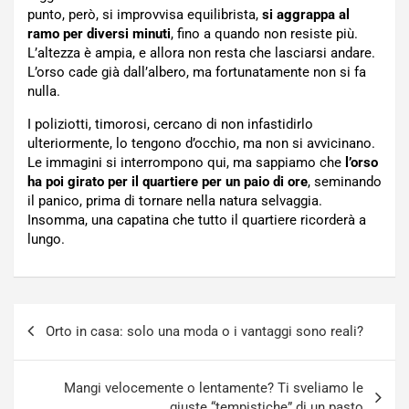
punto, però, si improvvisa equilibrista,
si aggrappa al
ramo per diversi minuti
, fino a quando non resiste più.
L’altezza è ampia, e allora non resta che lasciarsi andare.
L’orso cade già dall’albero, ma fortunatamente non si fa
nulla.
I poliziotti, timorosi, cercano di non infastidirlo
ulteriormente, lo tengono d’occhio, ma non si avvicinano.
Le immagini si interrompono qui, ma sappiamo che
l’orso
ha poi girato per il quartiere per un paio di ore
, seminando
il panico, prima di tornare nella natura selvaggia.
Insomma, una capatina che tutto il quartiere ricorderà a
lungo.
Navigazione
Orto in casa: solo una moda o i vantaggi sono reali?
articoli
Mangi velocemente o lentamente? Ti sveliamo le
giuste “tempistiche” di un pasto