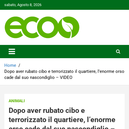
Skip
sabato, Agosto 8, 2026
to
content
Tutelare il nostro Pianeta è la nostra priorità
Ecoo.it
Home
Dopo aver rubato cibo e terrorizzato il quartiere, l’enorme orso
cade dal suo nascondiglio – VIDEO
ANIMALI
Dopo aver rubato cibo e
terrorizzato il quartiere, l’enorme
orso cade dal suo nascondiglio –