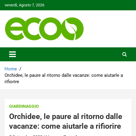
Skip
venerdì, Agosto 7, 2026
to
content
Tutelare il nostro Pianeta è la nostra priorità
Ecoo.it
Home
Orchidee, le paure al ritorno dalle vacanze: come aiutarle a
rifiorire
GIARDINAGGIO
Orchidee, le paure al ritorno dalle
vacanze: come aiutarle a rifiorire