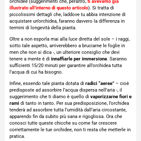
orchidee (suggerimenti che, peraltro,
ti avevamo già
illustrato all’interno di questo articolo
). Si tratta di
piccolissimi dettagli che, laddove tu abbia intenzione di
acquistare un’orchidea, faranno davvero la differenza in
termini di longevità della pianta.
Oltre a non esporla mai alla luce diretta del sole – i raggi,
sotto tale aspetto, arriverebbero a bruciarne le foglie in
men che non si dica -, un ulteriore consiglio che devi
tenere a mente è di
innaffiarle per immersione
. Saranno
sufficienti 15/20 minuti per garantire all’orchidea tutta
l’acqua di cui ha bisogno.
Infine, essendo tale pianta dotata di
radici “aeree”
– cioè
predisposte ad assorbire l’acqua dispersa nell’aria -, il
suggerimento che ti diamo è quello di
vaporizzarne fiori e
rami
di tanto in tanto. Per sua predisposizione, l’orchidea
tenderà ad assorbire tutta l’umidità dall’aria circostante,
apparendo fin da subito più sana e rigogliosa. Ora che
conosci tutte queste chicche su come far crescere
correttamente le tue orchidee, non ti resta che metterle in
pratica.