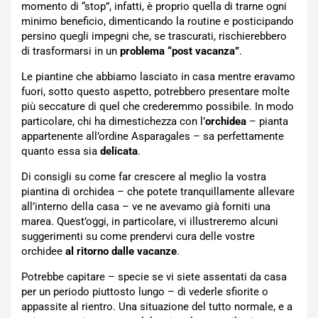
momento di “stop”, infatti, è proprio quella di trarne ogni
minimo beneficio, dimenticando la routine e posticipando
persino quegli impegni che, se trascurati, rischierebbero
di trasformarsi in un
problema “post vacanza”
.
Le piantine che abbiamo lasciato in casa mentre eravamo
fuori, sotto questo aspetto, potrebbero presentare molte
più seccature di quel che crederemmo possibile. In modo
particolare, chi ha dimestichezza con l’
orchidea
– pianta
appartenente all’ordine Asparagales – sa perfettamente
quanto essa sia
delicata
.
Di consigli su come far crescere al meglio la vostra
piantina di orchidea – che potete tranquillamente allevare
all’interno della casa – ve ne avevamo già forniti una
marea. Quest’oggi, in particolare, vi illustreremo alcuni
suggerimenti su come prendervi cura delle vostre
orchidee
al ritorno dalle vacanze
.
Potrebbe capitare – specie se vi siete assentati da casa
per un periodo piuttosto lungo – di vederle sfiorite o
appassite al rientro. Una situazione del tutto normale, e a