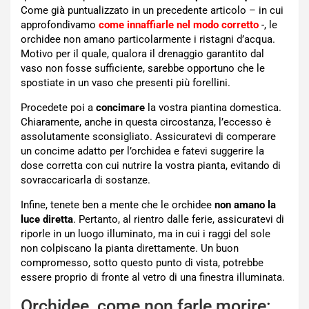
Come già puntualizzato in un precedente articolo – in cui
approfondivamo
come innaffiarle nel modo corretto
-, le
orchidee non amano particolarmente i ristagni d’acqua.
Motivo per il quale, qualora il drenaggio garantito dal
vaso non fosse sufficiente, sarebbe opportuno che le
spostiate in un vaso che presenti più forellini.
Procedete poi a
concimare
la vostra piantina domestica.
Chiaramente, anche in questa circostanza, l’eccesso è
assolutamente sconsigliato. Assicuratevi di comperare
un concime adatto per l’orchidea e fatevi suggerire la
dose corretta con cui nutrire la vostra pianta, evitando di
sovraccaricarla di sostanze.
Infine, tenete ben a mente che le orchidee
non amano la
luce diretta
. Pertanto, al rientro dalle ferie, assicuratevi di
riporle in un luogo illuminato, ma in cui i raggi del sole
non colpiscano la pianta direttamente. Un buon
compromesso, sotto questo punto di vista, potrebbe
essere proprio di fronte al vetro di una finestra illuminata.
Orchidee, come non farle morire: