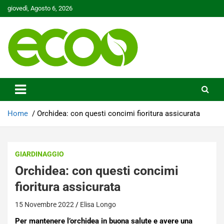
Skip
giovedì, Agosto 6, 2026
to
content
Tutelare il nostro Pianeta è la nostra priorità
Ecoo.it
Home
Orchidea: con questi concimi fioritura assicurata
GIARDINAGGIO
Orchidea: con questi concimi
fioritura assicurata
15 Novembre 2022
Elisa Longo
Per mantenere l’orchidea in buona salute e avere una