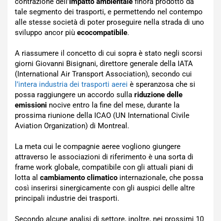
contrazione dell’
impatto ambientale
finora prodotto da
tale segmento dei trasporti, e permettendo nel contempo
alle stesse società di poter proseguire nella strada di uno
sviluppo ancor più
ecocompatibile
.
A riassumere il concetto di cui sopra è stato negli scorsi
giorni Giovanni Bisignani, direttore generale della IATA
(International Air Transport Association), secondo cui
l’intera industria dei trasporti aerei
è speranzosa che si
possa raggiungere un accordo sulla
riduzione delle
emissioni
nocive entro la fine del mese, durante la
prossima riunione della ICAO (UN International Civile
Aviation Organization) di Montreal.
La meta cui le compagnie aeree vogliono giungere
attraverso le associazioni di riferimento è una sorta di
frame work globale, compatibile con gli attuali piani di
lotta al
cambiamento climatico
internazionale, che possa
così inserirsi sinergicamente con gli auspici delle altre
principali industrie dei trasporti.
Secondo alcune analisi di settore, inoltre, nei prossimi 10