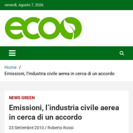
Skip
venerdì, Agosto 7, 2026
to
content
Tutelare il nostro Pianeta è la nostra priorità
Ecoo.it
Home
Emissioni, l’industria civile aerea in cerca di un accordo
NEWS GREEN
Emissioni, l’industria civile aerea
in cerca di un accordo
23 Settembre 2010
Roberto Rossi