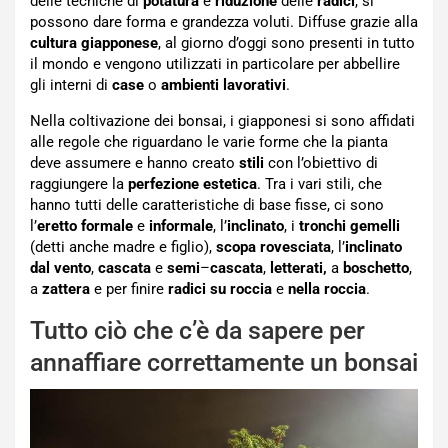
delle tecniche di
potatura
e
riduzione
delle
radici
, si
possono dare forma e grandezza voluti. Diffuse grazie alla
cultura
giapponese
, al giorno d’oggi sono presenti in tutto
il mondo e vengono utilizzati in particolare per abbellire
gli interni di
case
o
ambienti
lavorativi
.
Nella coltivazione dei bonsai, i giapponesi si sono affidati
alle regole che riguardano le varie forme che la pianta
deve assumere e hanno creato
stili
con l’obiettivo di
raggiungere la
perfezione
estetica
. Tra i vari stili, che
hanno tutti delle caratteristiche di base fisse, ci sono
l’
eretto formale
e
informale
, l’
inclinato
, i
tronchi gemelli
(detti anche madre e figlio),
scopa
rovesciata
, l’
inclinato
dal vento
,
cascata
e
semi
–
cascata
,
letterati,
a
boschetto
,
a
zattera
e per finire
radici su roccia
e
nella roccia
.
Tutto ciò che c’è da sapere per
annaffiare correttamente un bonsai