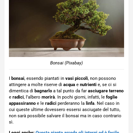
Bonsai (Pixabay)
I
bonsai
, essendo piantati in
vasi
piccoli
, non possono
attingere a molte riserve di
acqua
e
nutrienti
e, se ci si
dimentica di
bagnarlo
a tal punto da far
asciugare
terreno
e
radici
, l’albero
morirà
. In pochi giorni, infatti, le
foglie
appassiranno
e le
radici
perderanno la
linfa
. Nel caso in
cui queste ultime dovessero essersi asciugate del tutto,
non sarà possibile salvare il bonsai ma in caso contrario
sì.
Leggi anche:
Questa pianta arreda gli interni ed è facile