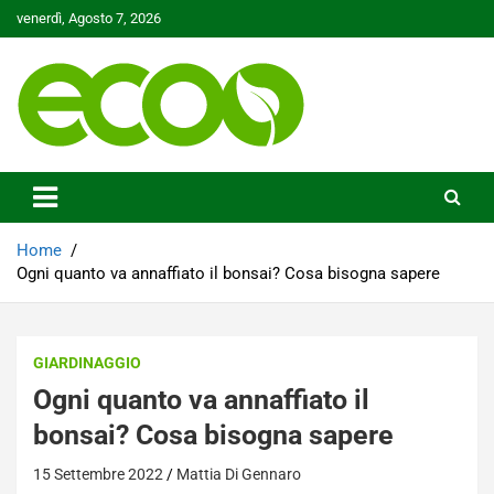
Skip
venerdì, Agosto 7, 2026
to
content
Tutelare il nostro Pianeta è la nostra priorità
Ecoo.it
Home
Ogni quanto va annaffiato il bonsai? Cosa bisogna sapere
GIARDINAGGIO
Ogni quanto va annaffiato il
bonsai? Cosa bisogna sapere
15 Settembre 2022
Mattia Di Gennaro