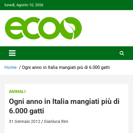
Skip
lunedì, Agosto 10, 2026
to
content
Tutelare il nostro Pianeta è la nostra priorità
Ecoo.it
Home
Ogni anno in Italia mangiati più di 6.000 gatti
ANIMALI
Ogni anno in Italia mangiati più di
6.000 gatti
31 Gennaio 2012
Gianluca Rini