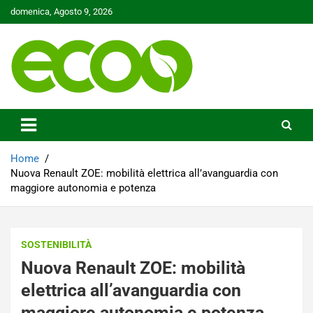
Skip
domenica, Agosto 9, 2026
to
content
Tutelare il nostro Pianeta è la nostra priorità
Ecoo.it
Home
Nuova Renault ZOE: mobilità elettrica all’avanguardia con
maggiore autonomia e potenza
SOSTENIBILITÀ
Nuova Renault ZOE: mobilità
elettrica all’avanguardia con
maggiore autonomia e potenza