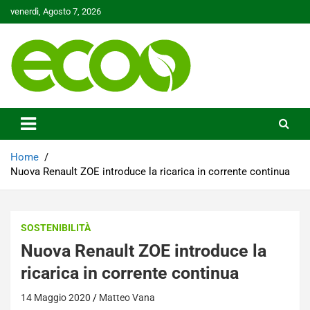
Skip
venerdì, Agosto 7, 2026
to
content
Tutelare il nostro Pianeta è la nostra priorità
Ecoo.it
Home
Nuova Renault ZOE introduce la ricarica in corrente continua
SOSTENIBILITÀ
Nuova Renault ZOE introduce la
ricarica in corrente continua
14 Maggio 2020
Matteo Vana