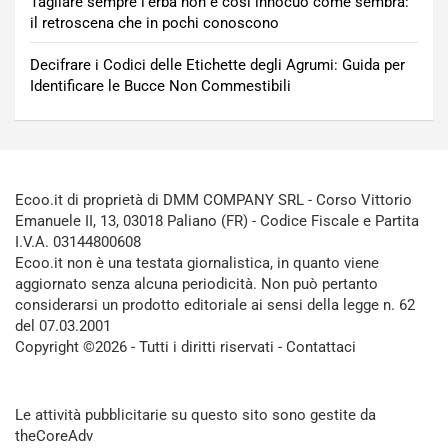
Tagliare sempre l’erba non è così innocuo come sembra:
il retroscena che in pochi conoscono
Decifrare i Codici delle Etichette degli Agrumi: Guida per
Identificare le Bucce Non Commestibili
Ecoo.it di proprietà di DMM COMPANY SRL - Corso Vittorio
Emanuele II, 13, 03018 Paliano (FR) - Codice Fiscale e Partita
I.V.A. 03144800608
Ecoo.it non è una testata giornalistica, in quanto viene
aggiornato senza alcuna periodicità. Non può pertanto
considerarsi un prodotto editoriale ai sensi della legge n. 62
del 07.03.2001
Copyright ©2026 - Tutti i diritti riservati -
Contattaci
Le attività pubblicitarie su questo sito sono gestite da
theCoreAdv