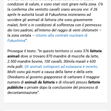
condizioni di salute, e sono stati visti girare nella zona. C’è
la conferma che ventotto cavalli siano ancora vivi. Il 26
aprile le autorità locali di Fukushima inizieranno ad
uccidere gli animali di fattoria che sono gravemente
malati, feriti o in condizioni di sofferenza con il permesso
dei loro padroni, all’interno del raggio di venti chilometri –
la zona vietata –
intorno alla centrale nucleare di
Fukushima
“.
Prosegue il testo: “
In questo territorio ci sono 376
fattorie
animali
dove si trovano 870 mandrie di mucche da latte,
2.500 mandrie bovine, 100 cavalli, 30mila maiali e 630
mila polli.
Gli animali sottoposti ad eutanasia è incerto
.
Molti sono già morti a causa della fame e della sete.
Chiediamo al governo giapponese di catturare il maggior
numero di
animali da fattoria
e di rilocarli presso
fattorie
pubbliche
o private dopo la conclusione del processo di
decontaminazione
“.