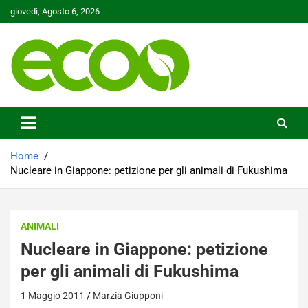
Skip
giovedì, Agosto 6, 2026
to
content
Tutelare il nostro Pianeta è la nostra priorità
Ecoo.it
Home
Nucleare in Giappone: petizione per gli animali di Fukushima
ANIMALI
Nucleare in Giappone: petizione
per gli animali di Fukushima
1 Maggio 2011
Marzia Giupponi