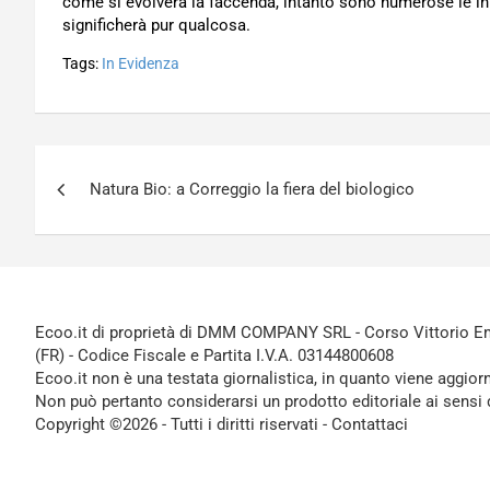
come si evolverà la faccenda, intanto sono numerose le iniz
significherà pur qualcosa.
Tags:
In Evidenza
Navigazione
Natura Bio: a Correggio la fiera del biologico
articoli
Ecoo.it di proprietà di DMM COMPANY SRL - Corso Vittorio Ema
(FR) - Codice Fiscale e Partita I.V.A. 03144800608
Ecoo.it non è una testata giornalistica, in quanto viene aggior
Non può pertanto considerarsi un prodotto editoriale ai sensi 
Copyright ©2026 - Tutti i diritti riservati -
Contattaci