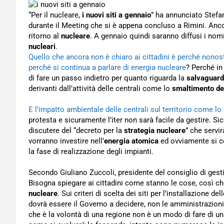
“Per il nucleare,
i nuovi siti a gennaio
” ha annunciato Stefan
durante il Meeting che si è appena concluso a Rimini. Anco
ritorno al
nucleare
. A gennaio quindi saranno diffusi i nom
nucleari
.
Quello che ancora non è chiaro ai cittadini è perché nonos
perché si continua a parlare di energia nucleare
? Perché i
di fare un passo indietro per quanto riguarda la
salvaguard
derivanti dall’attività delle centrali come lo
smaltimento del
E l’impatto ambientale delle centrali sul territorio come lo 
protesta e sicuramente l’iter non sarà facile da gestire. Si
discutere del “decreto per la
strategia nucleare
” che servi
vorranno investire nell’
energia atomica
ed ovviamente si ce
la fase di realizzazione degli impianti.
Secondo Giuliano Zuccoli, presidente del consiglio di ges
Bisogna spiegare ai cittadini come stanno le cose, così c
nucleare
. Sui criteri di scelta dei siti per l’installazione d
dovrà essere il Governo a decidere, non le amministrazioni
che è la volontà di una regione non è un modo di fare di 