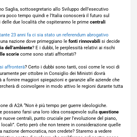
o Saglia, sottosegretario allo Sviluppo dell’esecutivo
ra poco tempo quindi e l’Italia conoscerà il futuro sul
i delle due località che ospiteranno le prime
centrali
tante 23 anni fa ci sia stato un referendum abrogativo
n una nazione dove primeggiano le
fonti rinnovabili
si decide
ia dell’ambiente
? E i dubbi, le perplessità relativi ai rischi
le scorie
come sono stati affrontati?
si affronterà
? Certo i dubbi sono tanti, così come le voci di
curamente per ottobre in Consiglio dei Ministri dovrà
rà a fornire maggiori spiegazioni e garanzie alle aziende che
rcherà di coinvolgere in modo attivo le regioni durante tutta
tione di A2A “Non è più tempo per guerre ideologiche.
he possano farsi una loro idea consapevole sulla
questione
elle nuove centrali, punto cruciale per l’evoluzione del piano,
 locali”. Certo però che non tenere in considerazione quelle
una nazione democratica, non credete? Staremo a vedere