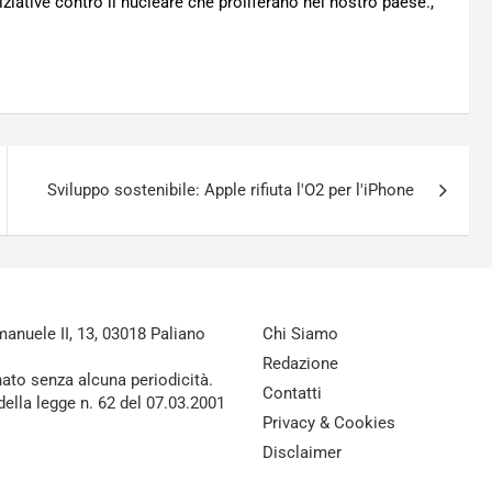
iative contro il nucleare che proliferano nel nostro paese.,
Sviluppo sostenibile: Apple rifiuta l'O2 per l'iPhone
nuele II, 13, 03018 Paliano
Chi Siamo
Redazione
nato senza alcuna periodicità.
Contatti
della legge n. 62 del 07.03.2001
Privacy & Cookies
Disclaimer