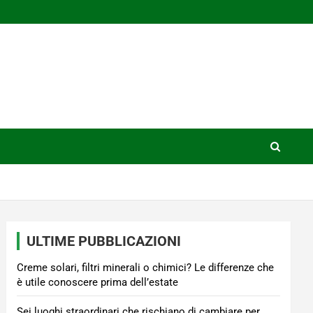
ULTIME PUBBLICAZIONI
Creme solari, filtri minerali o chimici? Le differenze che
è utile conoscere prima dell’estate
Sei luoghi straordinari che rischiano di cambiare per