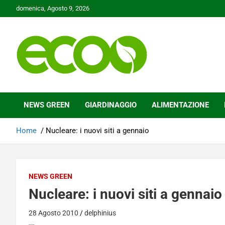
Skip
domenica, Agosto 9, 2026
to
content
Tutelare il nostro Pianeta è la nostra priorità
Ecoo.it
NEWS GREEN
GIARDINAGGIO
ALIMENTAZIONE
Home
Nucleare: i nuovi siti a gennaio
NEWS GREEN
Nucleare: i nuovi siti a gennaio
28 Agosto 2010
delphinius