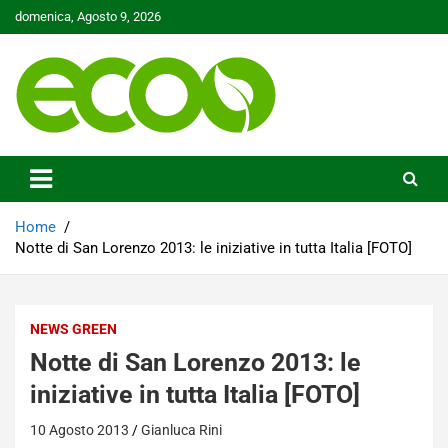
Skip
domenica, Agosto 9, 2026
to
content
Tutelare il nostro Pianeta è la nostra priorità
Ecoo.it
Home
Notte di San Lorenzo 2013: le iniziative in tutta Italia [FOTO]
NEWS GREEN
Notte di San Lorenzo 2013: le
iniziative in tutta Italia [FOTO]
10 Agosto 2013
Gianluca Rini