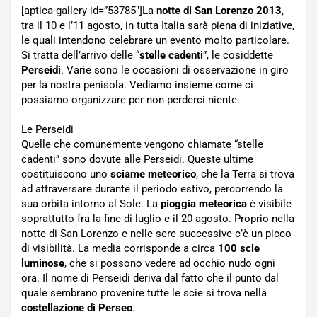
[aptica-gallery id=”53785″]La
notte di San Lorenzo 2013
,
tra il 10 e l’11 agosto, in tutta Italia sarà piena di iniziative,
le quali intendono celebrare un evento molto particolare.
Si tratta dell’arrivo delle “
stelle cadenti
”, le cosiddette
Perseidi
. Varie sono le occasioni di osservazione in giro
per la nostra penisola. Vediamo insieme come ci
possiamo organizzare per non perderci niente.
Le Perseidi
Quelle che comunemente vengono chiamate “stelle
cadenti” sono dovute alle Perseidi. Queste ultime
costituiscono uno
sciame meteorico
, che la Terra si trova
ad attraversare durante il periodo estivo, percorrendo la
sua orbita intorno al Sole. La
pioggia meteorica
è visibile
soprattutto fra la fine di luglio e il 20 agosto. Proprio nella
notte di San Lorenzo e nelle sere successive c’è un picco
di visibilità. La media corrisponde a circa
100 scie
luminose
, che si possono vedere ad occhio nudo ogni
ora. Il nome di Perseidi deriva dal fatto che il punto dal
quale sembrano provenire tutte le scie si trova nella
costellazione di Perseo
.