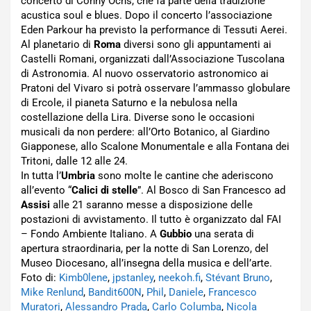
concerto di Conny Ochs, che fa parte della tradizione
acustica soul e blues. Dopo il concerto l’associazione
Eden Parkour ha previsto la performance di Tessuti Aerei.
Al planetario di
Roma
diversi sono gli appuntamenti ai
Castelli Romani, organizzati dall’Associazione Tuscolana
di Astronomia. Al nuovo osservatorio astronomico ai
Pratoni del Vivaro si potrà osservare l’ammasso globulare
di Ercole, il pianeta Saturno e la nebulosa nella
costellazione della Lira. Diverse sono le occasioni
musicali da non perdere: all’Orto Botanico, al Giardino
Giapponese, allo Scalone Monumentale e alla Fontana dei
Tritoni, dalle 12 alle 24.
In tutta l’
Umbria
sono molte le cantine che aderiscono
all’evento “
Calici di stelle
”. Al Bosco di San Francesco ad
Assisi
alle 21 saranno messe a disposizione delle
postazioni di avvistamento. Il tutto è organizzato dal FAI
– Fondo Ambiente Italiano. A
Gubbio
una serata di
apertura straordinaria, per la notte di San Lorenzo, del
Museo Diocesano, all’insegna della musica e dell’arte.
Foto di:
Kimb0lene
,
jpstanley
,
neekoh.fi
,
Stévant Bruno
,
Mike Renlund
,
Bandit600N
,
Phil
,
Daniele
,
Francesco
Muratori
,
Alessandro Prada
,
Carlo Columba
,
Nicola