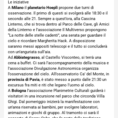
Le iniziative
A
Milano
il
planetario Hoepli
propone due turni di
osservazione. Il primo di questi si svolgerà alle 18:30 e il
secondo alle 21. Sempre a quest’ora, alla Cascina
Linterno, che si trova dentro al Parco delle Cave, gli Amici
della Linterno e l’associazione Il Multiverso propongono
“La notte delle stelle cadenti”, una serata per guardare il
cielo e ricordare Margherita Hack. A disposizione
saranno messi appositi telescopi e il tutto si concluderà
con un’anguriata sull’aia.
Ad
Abbiategrasso
, al Castello Visconteo, si terrà una
cena a buffet. Ci sarà l’accompagnamento della musica e
l’associazione Divulgazione Astronomica organizza
l’osservazione del cielo. All’osservatorio Ca’ del Monte, in
provincia di Pavia
, è stato messo a punto dalle 21:30 un
excursus fra miti e riti che legano l’uomo al cielo.
A
Bologna
l’associazione Planimetrie Culturali guiderà i
visitatori in una incursione nel parco che circonda Villa
Ghigi. Dal pomeriggio inizierà la manifestazione con
un’area riservata ai bambini, per svolgere laboratori,
animazioni e giochi di gruppo. Al tramonto ci sarà il