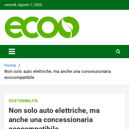
Skip
venerdì, Agosto 7, 2026
to
content
Tutelare il nostro Pianeta è la nostra priorità
Ecoo.it
Home
Non solo auto elettriche, ma anche una concessionaria
ecocompatibile
SOSTENIBILITÀ
Non solo auto elettriche, ma
anche una concessionaria
ecocompatibile