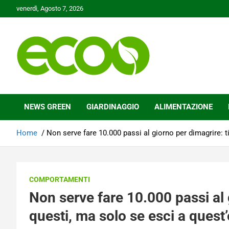
Skip
venerdì, Agosto 7, 2026
to
content
Tutelare il nostro Pianeta è la nostra priorità
Ecoo.it
NEWS GREEN
GIARDINAGGIO
ALIMENTAZIONE
Home
Non serve fare 10.000 passi al giorno per dimagrire: t
COMPORTAMENTI
Non serve fare 10.000 passi al 
questi, ma solo se esci a quest