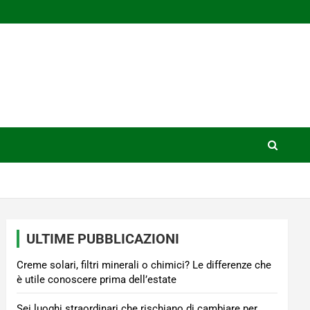
ULTIME PUBBLICAZIONI
Creme solari, filtri minerali o chimici? Le differenze che
è utile conoscere prima dell’estate
Sei luoghi straordinari che rischiano di cambiare per