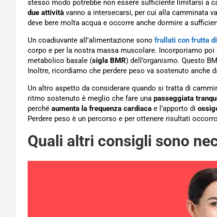
stesso modo potrebbe non essere sufficiente limitarsi a ca
due attività
vanno a intersecarsi, per cui alla camminata va u
deve bere molta acqua e occorre anche dormire a sufficienza
Un coadiuvante all’alimentazione sono
frullati con frutta 
corpo e per la nostra massa muscolare. Incorporiamo poi e
metabolico basale (
sigla BMR
) dell’organismo. Questo BMR
Inoltre, ricordiamo che perdere peso va sostenuto anche
Un altro aspetto da considerare quando si tratta di cammi
ritmo sostenuto è meglio che fare una
passeggiata tranqui
perché
aumenta la frequenza cardiaca
e l’apporto di
ossig
Perdere peso è un percorso e per ottenere risultati occor
Quali altri consigli sono n