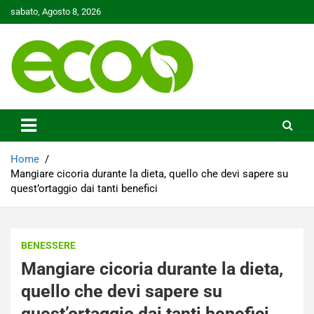
Skip
sabato, Agosto 8, 2026
to
content
Tutelare il nostro Pianeta è la nostra priorità
Ecoo.it
Home
Mangiare cicoria durante la dieta, quello che devi sapere su
quest’ortaggio dai tanti benefici
BENESSERE
Mangiare cicoria durante la dieta,
quello che devi sapere su
quest’ortaggio dai tanti benefici