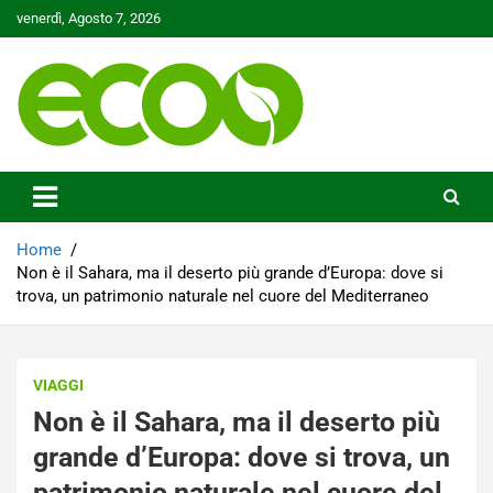
Skip
venerdì, Agosto 7, 2026
to
content
Tutelare il nostro Pianeta è la nostra priorità
Ecoo.it
Home
Non è il Sahara, ma il deserto più grande d’Europa: dove si
trova, un patrimonio naturale nel cuore del Mediterraneo
VIAGGI
Non è il Sahara, ma il deserto più
grande d’Europa: dove si trova, un
patrimonio naturale nel cuore del